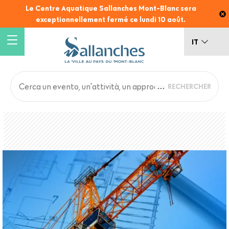
Salta
Le Centre Aquatique Sallanches Mont-Blanc sera
al
exceptionnellement fermé ce lundi 10 août.
contenuto
principale
IT
Main
Back
to
navigation
top