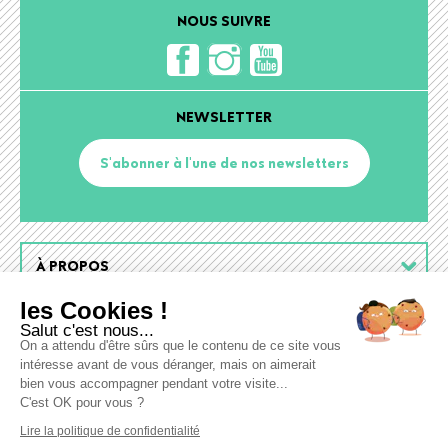
NOUS SUIVRE
NEWSLETTER
S'abonner à l'une de nos newsletters
Footer
À PROPOS
menu
les Cookies !
ESPACE PRESSE
Salut c'est nous...
On a attendu d'être sûrs que le contenu de ce site vous
intéresse avant de vous déranger, mais on aimerait
AIDE ET MENTIONS
bien vous accompagner pendant votre visite...
C'est OK pour vous ?
Lire la politique de confidentialité
NOS SITES PARTENAIRES