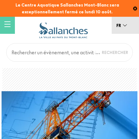
Aller
Le Centre Aquatique Sallanches Mont-Blanc sera
au
exceptionnellement fermé ce lundi 10 août.
contenu
principal
FR
Main
Back
to
navigation
top