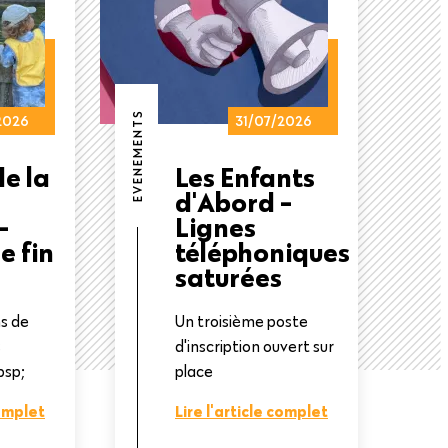
EVENEMENTS
2026
31/07/2026
e la
Les Enfants
d'Abord -
-
Lignes
e fin
téléphoniques
saturées
ns de
Un troisième poste
s
d'inscription ouvert sur
bsp;
place
complet
Lire l'article complet