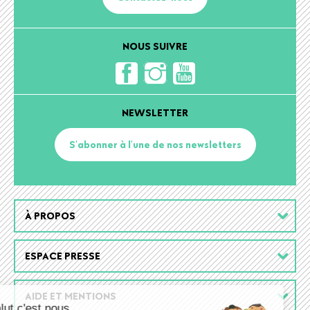
NOUS SUIVRE
NEWSLETTER
S'abonner à l'une de nos newsletters
Footer
À PROPOS
menu
ESPACE PRESSE
AIDE ET MENTIONS
Salut c'est nous...