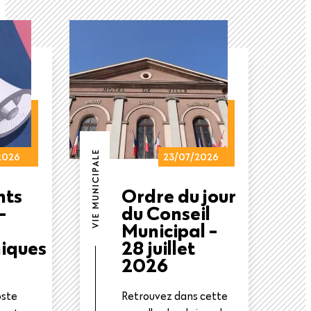
VIE MUNICIPALE
2026
23/07/2026
nts
Ordre du jour
-
du Conseil
Municipal -
iques
28 juillet
2026
oste
Retrouvez dans cette