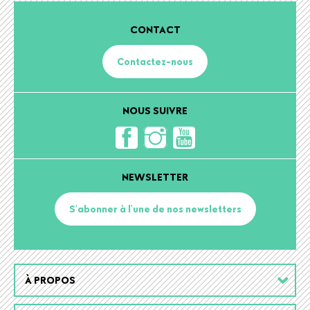
CONTACT
Contactez-nous
NOUS SUIVRE
NEWSLETTER
S'abonner à l'une de nos newsletters
Footer
À PROPOS
menu