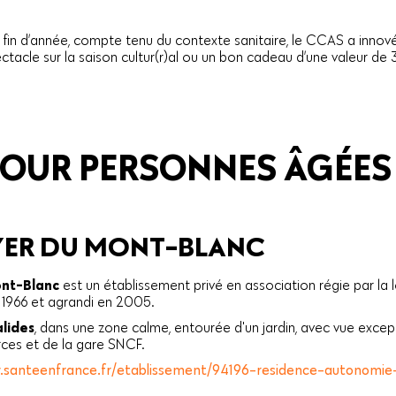
in d’année, compte tenu du contexte sanitaire, le CCAS a innové. E
ectacle sur la saison cultur(r)al ou un bon cadeau d’une valeur de
POUR PERSONNES ÂGÉES
YER DU MONT-BLANC
ont-Blanc
est un établissement privé en association régie par la loi
n 1966 et agrandi en 2005.
lides
, dans une zone calme, entourée d'un jardin, avec vue excep
ces et de la gare SNCF.
w.santeenfrance.fr/etablissement/94196-residence-autonomi