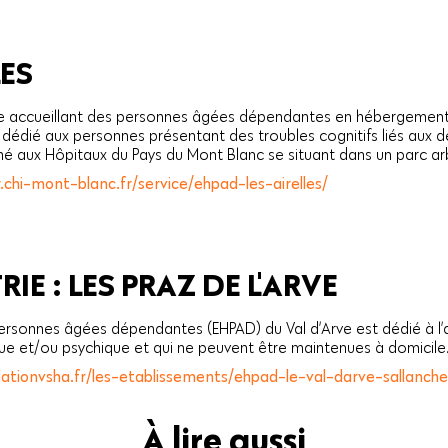
LES
de vie accueillant des personnes âgées dépendantes en hébergemen
dédié aux personnes présentant des troubles cognitifs liés aux 
ché aux Hôpitaux du Pays du Mont Blanc se situant dans un parc ar
.chi-mont-blanc.fr/service/ehpad-les-airelles/
IE : LES PRAZ DE L'ARVE
ersonnes âgées dépendantes (EHPAD) du Val d’Arve est dédié à l’
ue et/ou psychique et qui ne peuvent être maintenues à domicile
dationvsha.fr/les-etablissements/ehpad-le-val-darve-sallanche
À lire aussi