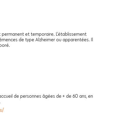
t permanent et temporaire. L’établissement
démences de type Alzheimer ou apparentées. Il
boré.
accueil de personnes âgées de + de 60 ans, en
.
s/