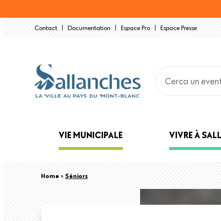
Salta
al
Contact
Documentation
Espace Pro
Espace Presse
contenuto
principale
Main
VIE MUNICIPALE
VIVRE À SA
navigation
Back
Briciole
Home
›
Séniors
to
top
di