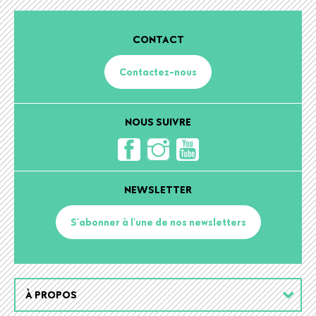
CONTACT
Contactez-nous
NOUS SUIVRE
NEWSLETTER
S'abonner à l'une de nos newsletters
Footer
À PROPOS
menu