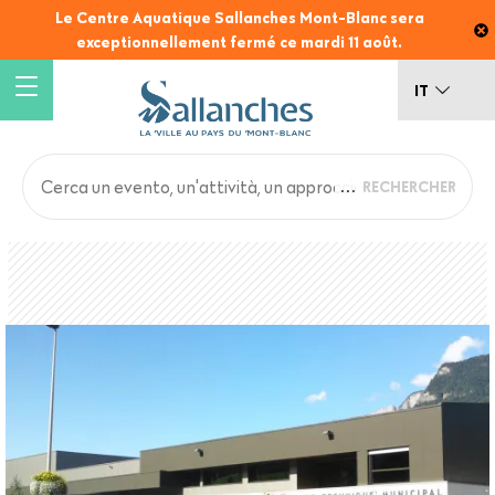
Salta
Le Centre Aquatique Sallanches Mont-Blanc sera
al
exceptionnellement fermé ce mardi 11 août.
contenuto
principale
IT
Main
Back
to
navigation
top