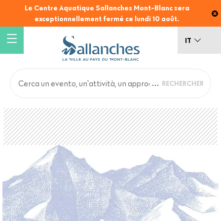
Salta
Le Centre Aquatique Sallanches Mont-Blanc sera
al
exceptionnellement fermé ce lundi 10 août.
contenuto
principale
IT
Main
Back
to
navigation
top