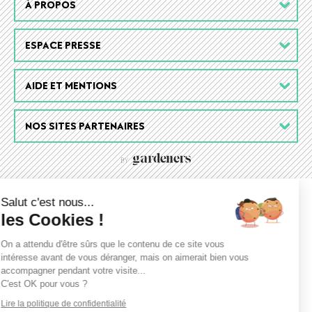
Footer
À PROPOS
menu
ESPACE PRESSE
AIDE ET MENTIONS
NOS SITES PARTENAIRES
Salut c'est nous...
les Cookies !
On a attendu d'être sûrs que le contenu de ce site vous
intéresse avant de vous déranger, mais on aimerait bien vous
accompagner pendant votre visite...
C'est OK pour vous ?
Lire la politique de confidentialité