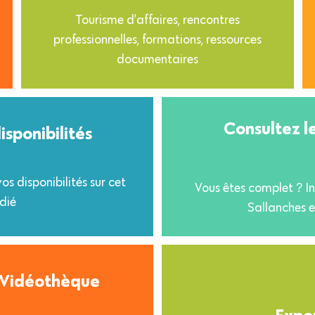
Tourisme d’affaires, rencontres
professionnelles, formations, ressources
documentaires
Consultez le
isponibilités
s disponibilités sur cet
Vous êtes complet ? Inc
dié
Sallanches e
-Vidéothèque
Expor