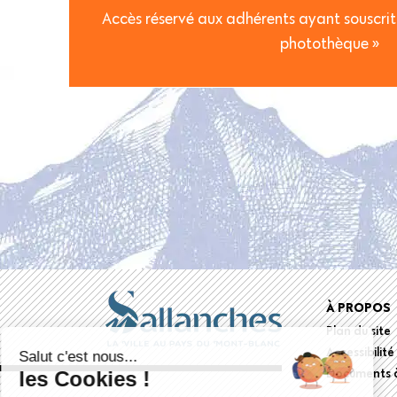
Accès réservé aux adhérents ayant souscrit 
photothèque »
Foote
À PROPOS
Plan du site
menu
Accessibilité
Salut c'est nous...
Documents à
les Cookies !