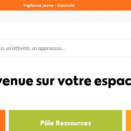
Vigilance jaune - Canicule
Back
enue sur votre espa
to
top
Pôle Ressources