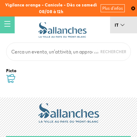
Salta
Vigilance orange - Canicule - Dès ce samedi
Plus d'infos
al
08/08 à 12h
contenuto
principale
IT
Main
Back
Picto
to
navigation
top