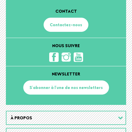
CONTACT
Contactez-nous
NOUS SUIVRE
NEWSLETTER
S'abonner à l'une de nos newsletters
Footer
À PROPOS
menu