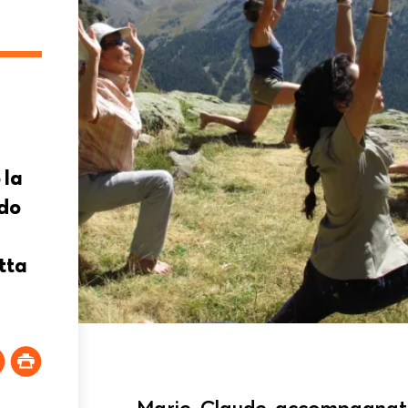
 la
ndo
tta
Marie-Claude, accompagnatri