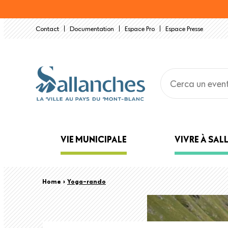
Salta
al
Contact
Documentation
Espace Pro
Espace Presse
contenuto
principale
Main
VIE MUNICIPALE
VIVRE À SA
navigation
Back
Briciole
Home
›
Yoga-rando
to
top
di