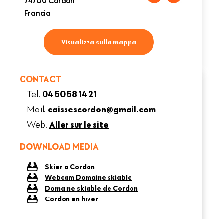
74700
Cordon
Francia
Visualizza sulla mappa
CONTACT
Tel.
04 50 58 14 21
Mail.
caissescordon@gmail.com
Web.
Aller sur le site
DOWNLOAD MEDIA
Skier à Cordon
Webcam Domaine skiable
Domaine skiable de Cordon
Cordon en hiver