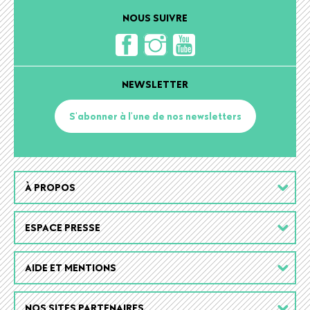
NOUS SUIVRE
NEWSLETTER
S'abonner à l'une de nos newsletters
Footer
À PROPOS
menu
ESPACE PRESSE
AIDE ET MENTIONS
NOS SITES PARTENAIRES