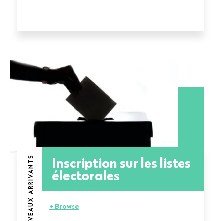
Inscription sur les listes
NOUVEAUX ARRIVANTS
électorales
+ Browse