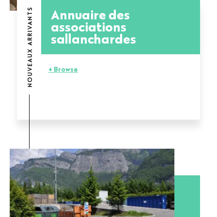
Annuaire des
NOUVEAUX ARRIVANTS
associations
sallanchardes
+ Browse