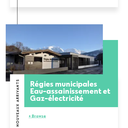
Régies municipales
NOUVEAUX ARRIVANTS
Eau-assainissement et
Gaz-électricité
+ Browse