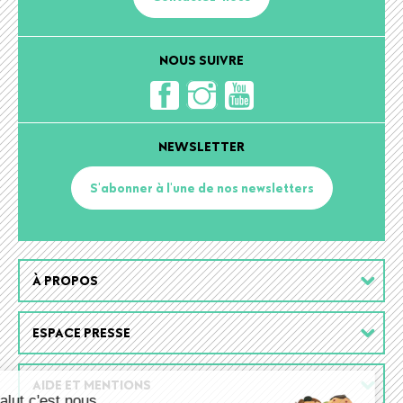
NOUS SUIVRE
NEWSLETTER
S'abonner à l'une de nos newsletters
Footer
À PROPOS
menu
ESPACE PRESSE
AIDE ET MENTIONS
Salut c'est nous...