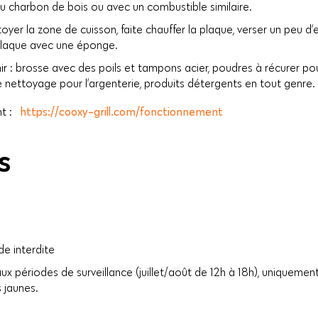
du charbon de bois ou avec un combustible similaire.
toyer la zone de cuisson, faite chauffer la plaque, verser un peu d
a plaque avec une éponge.
ir : brosse avec des poils et tampons acier, poudres à récurer pouv
e nettoyage pour l’argenterie, produits détergents en tout genre.
nt :
https://cooxy-grill.com/fonctionnement
S
de interdite
ux périodes de surveillance (juillet/août de 12h à 18h), uniqueme
 jaunes.