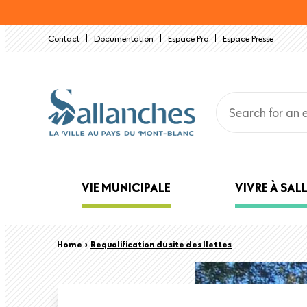
Skip
to
Contact
Documentation
Espace Pro
Espace Presse
main
content
Main
VIE MUNICIPALE
VIVRE À SA
navigation
Back
Breadcrumb
Home
›
Requalification du site des Ilettes
to
top