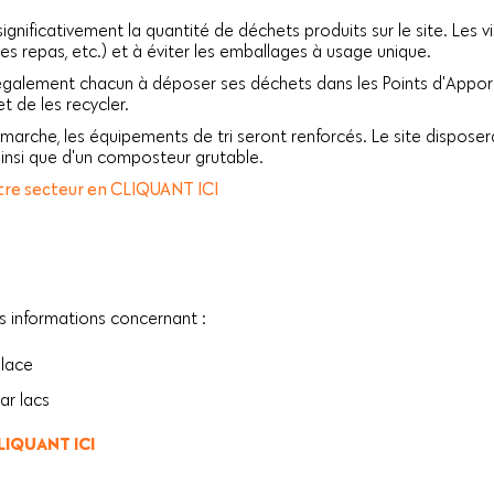
significativement la quantité de déchets produits sur le site. Les vis
es repas, etc.) et à éviter les emballages à usage unique.
alement chacun à déposer ses déchets dans les Points d'Apport Vo
et de les recycler.
arche, les équipements de tri seront renforcés. Le site disposera
insi que d'un composteur grutable.
votre secteur en CLIQUANT ICI
s informations concernant :
place
ar lacs
CLIQUANT ICI