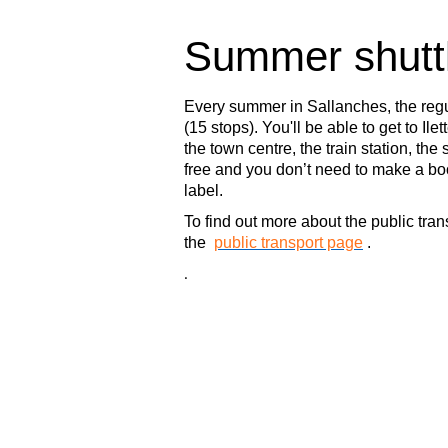
Summer shutt
Every summer in Sallanches, the regul
(15 stops). You'll be able to get to I
the town centre, the train station, th
free and you don’t need to make a boo
label.
To find out more about the public tra
the
public transport page
.
.