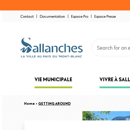
Skip
to
Contact
Documentation
Espace Pro
Espace Presse
main
content
Main
VIE MUNICIPALE
VIVRE À SA
navigation
Back
Breadcrumb
Home
›
GETTING AROUND
to
top