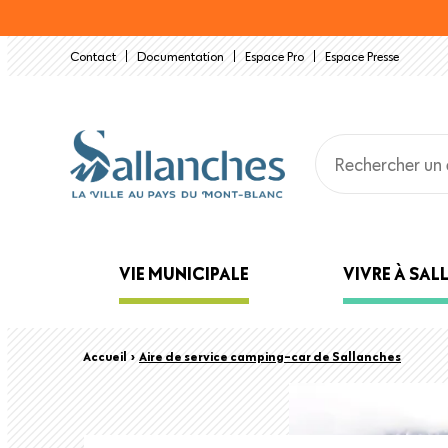
Aller
au
Contact
Documentation
Espace Pro
Espace Presse
contenu
principal
Main
VIE MUNICIPALE
VIVRE À SA
navigation
Back
Fil
Accueil
›
Aire de service camping-car de Sallanches
to
top
d'Ariane