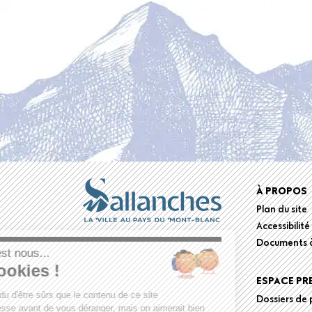
Foote
À PROPOS
Plan du site
menu
Accessibilité
Documents à
Salut c'est nous...
les Cookies !
ESPACE PR
On a attendu d'être sûrs que le contenu de ce site
Dossiers de 
vous intéresse avant de vous déranger, mais on aimerait bien