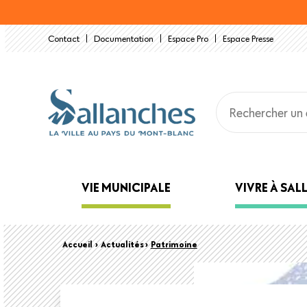
Aller
au
Contact
Documentation
Espace Pro
Espace Presse
contenu
principal
Main
VIE MUNICIPALE
VIVRE À SA
navigation
Back
Fil
Accueil
›
Actualités ›
Patrimoine
to
top
d'Ariane