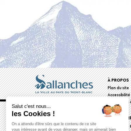
Foote
À PROPOS
Plan du site
menu
Accessibilité
Documents à
Salut c'est nous...
les Cookies !
ESPACE PR
On a attendu d'être sûrs que le contenu de ce site
Dossiers de 
vous intéresse avant de vous déranger, mais on aimerait bien