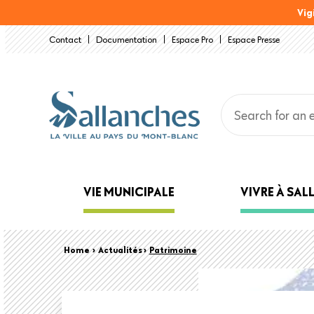
Skip
Vig
to
Contact
Documentation
Espace Pro
Espace Presse
main
content
Main
VIE MUNICIPALE
VIVRE À SA
navigation
Back
Breadcrumb
Home
›
Actualités ›
Patrimoine
to
top