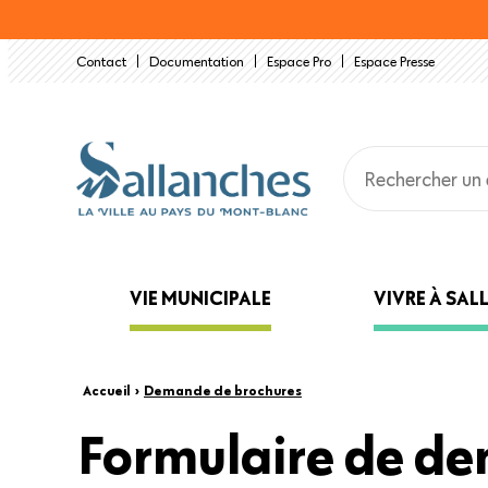
Aller
au
Contact
Documentation
Espace Pro
Espace Presse
contenu
principal
Main
VIE MUNICIPALE
VIVRE À SA
navigation
Fil
Accueil
›
Demande de brochures
Formulaire de d
Back
d'Ariane
to