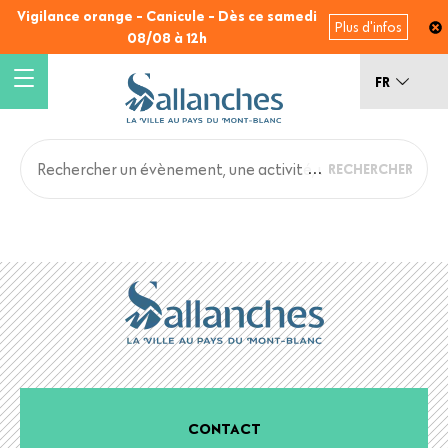
Aller
Vigilance orange - Canicule - Dès ce samedi
Plus d'infos
au
08/08 à 12h
contenu
principal
FR
Main
Back
to
navigation
top
CONTACT