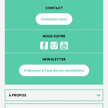
CONTACT
Contactez-nous
NOUS SUIVRE
NEWSLETTER
S'abonner à l'une de nos newsletters
Footer
À PROPOS
menu