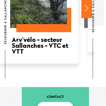
SÉJOURNER À SALLANCHES
SÉJOURNER À SALLANCHES
Arv'vélo - secteur
Bo
Sallanches - VTC et
VTT
CONTACT