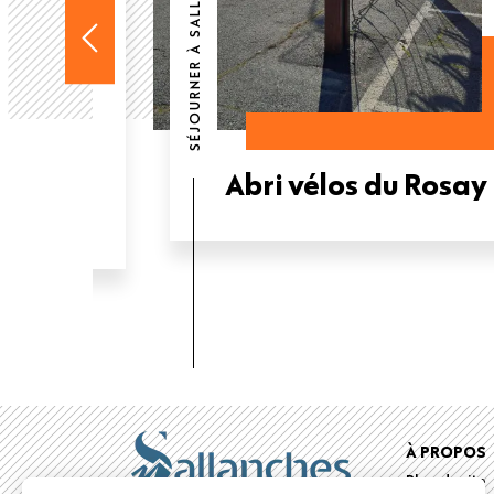
SÉJOURNER À SALLANCHES
ace
Abri vélos du Rosay
t
Foote
À PROPOS
Plan du site