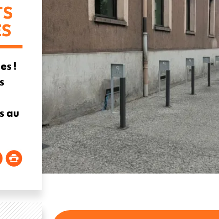
TS
ES
es !
s
s au