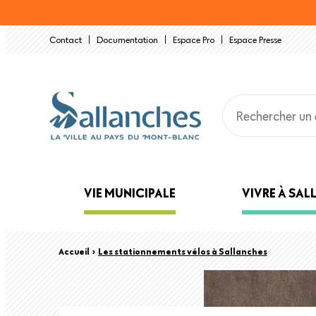
Aller
au
Contact
Documentation
Espace Pro
Espace Presse
contenu
principal
Main
VIE MUNICIPALE
VIVRE À SA
navigation
Back
Fil
Accueil
›
Les stationnements vélos à Sallanches
to
top
d'Ariane