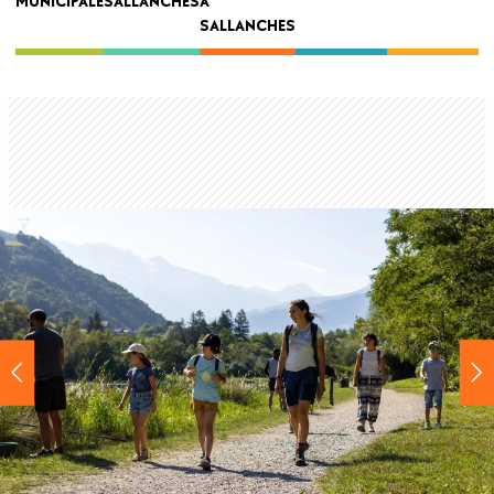
MUNICIPALE
SALLANCHES
À
navigation
SALLANCHES
Back
to
top