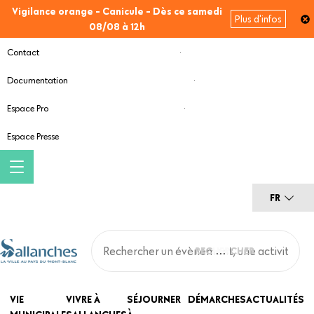
Aller
Vigilance orange - Canicule - Dès ce samedi
Plus d'infos
au
08/08 à 12h
contenu
Contact
principal
Documentation
Espace Pro
Espace Presse
FR
Main
VIE
VIVRE À
SÉJOURNER
DÉMARCHES
ACTUALITÉS