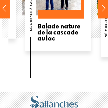
SÉJOURNER À SALLANCHES
SÉJOURNER À SALLANCHES
e
Balade nature
de la cascade
au lac