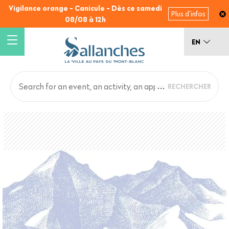
Skip
Vigilance orange - Canicule - Dès ce samedi
Plus d'infos
to
08/08 à 12h
main
content
EN
Main
Back
to
navigation
top