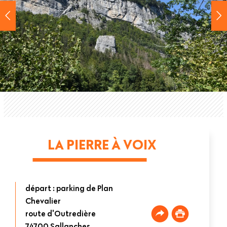
LA PIERRE À VOIX
départ : parking de Plan
Chevalier
route d'Outredière
74700
Sallanches