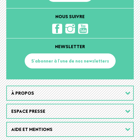
NOUS SUIVRE
NEWSLETTER
S'abonner à l'une de nos newsletters
Footer
À PROPOS
menu
ESPACE PRESSE
AIDE ET MENTIONS